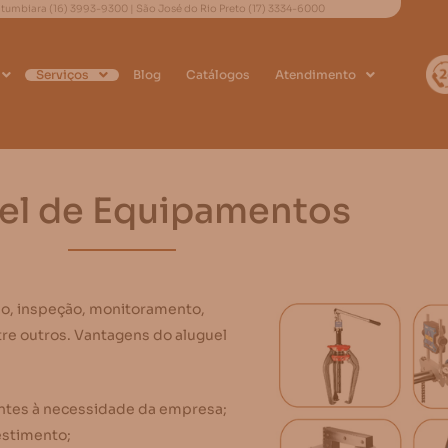
 Itumbiara
(16) 3993-9300
| São José do Rio Preto
(17) 3334-6000
Serviços
Blog
Catálogos
Atendimento
el de Equipamentos
ão, inspeção, monitoramento,
e outros. Vantagens do aluguel
ntes à necessidade da empresa;
estimento;