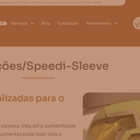
 Itumbiara
(16) 3993-9300
| São José do Rio Preto
(17) 3334-6000
Serviços
Blog
Catálogos
Atendimento
ões/Speedi-Sleeve
lizadas para o
stema. Vida útil e confiabilidade
ponentes pode fazer toda a