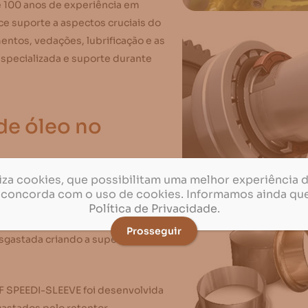
e 100 anos de experiência em
ce suporte a aspectos cruciais do
ntos, vedações, lubrificação e as
especializada e suporte durante
de óleo no
iliza cookies, que possibilitam uma melhor experiência 
KF SPEEDI-SLEEVE foi desenvolvida
 concorda com o uso de cookies. Informamos ainda qu
astados pelo retentor.
Política de Privacidade
.
Prosseguir
gastada criando a superfície de
KF SPEEDI-SLEEVE foi desenvolvida