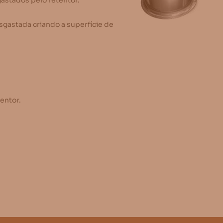
astados pelo retentor.
gastada criando a superfície de
entor.