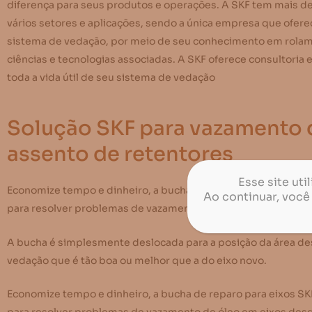
diferença para seus produtos e operações. A SKF tem mais d
vários setores e aplicações, sendo a única empresa que ofere
sistema de vedação, por meio de seu conhecimento em rolame
ciências e tecnologias associadas. A SKF oferece consultoria 
toda a vida útil de seu sistema de vedação
Solução SKF para vazamento 
assento de retentores
Esse site ut
Economize tempo e dinheiro, a bucha de reparo para eixos S
Ao continuar, você
para resolver problemas de vazamento de óleo em eixos desg
A bucha é simplesmente deslocada para a posição da área des
vedação que é tão boa ou melhor que a do eixo novo.
Economize tempo e dinheiro, a bucha de reparo para eixos S