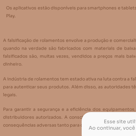
Os aplicativos estão disponíveis para smartphones e table
Play.
A falsificação de rolamentos envolve a produção e comercia
quando na verdade são fabricados com materiais de baixa
falsificados são, muitas vezes, vendidos a preços mais ba
dinheiro.
A indústria de rolamentos tem estado ativa na luta contra a
para autenticar seus produtos. Além disso, as autoridades t
legais.
Para garantir a segurança e a eficiência dos equipament
distribuidores autorizados. A conscientização sobre os peri
Esse site ut
consequências adversas tanto para os negócios quanto para 
Ao continuar, você