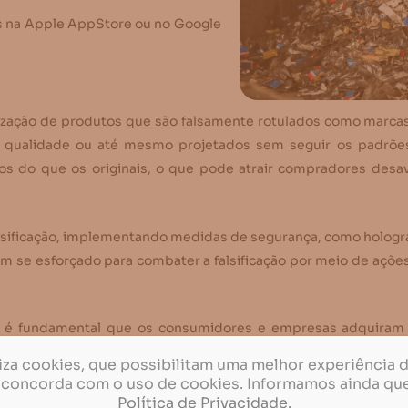
ts na Apple AppStore ou no Google
lização de produtos que são falsamente rotulados como marca
 qualidade ou até mesmo projetados sem seguir os padrões
ixos do que os originais, o que pode atrair compradores de
 falsificação, implementando medidas de segurança, como holog
êm se esforçado para combater a falsificação por meio de açõe
os, é fundamental que os consumidores e empresas adquiram
gos da falsificação é essencial para proteger a integridade do
iliza cookies, que possibilitam uma melhor experiência 
a segurança dos trabalhadores e usuários dos equipamentos.
 concorda com o uso de cookies. Informamos ainda qu
Política de Privacidade
.