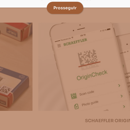
em a autenticidade dos seus produtos.
Prosseguir
SCHAEFFLER ORIG