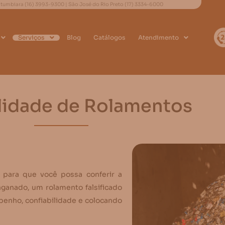
 Itumbiara
(16) 3993-9300
| São José do Rio Preto
(17) 3334-6000
Serviços
Blog
Catálogos
Atendimento
lidade de Rolamentos
para que você possa conferir a
ganado, um rolamento falsificado
nho, confiabilidade e colocando