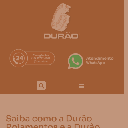
Saiba como a Durão
Rolamentos e a Durão