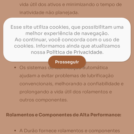
vida útil dos ativos e minimizando o tempo de
inatividade não planejada.
Esse site utiliza cookies, que possibilitam uma
Lubrificação Eficiente:
melhor experiência de navegação.
Ao continuar, você concorda com o uso de
A Durão Rolamentos fornece soluções
cookies. Informamos ainda que atualizamos
avançadas de lubrificação para garantir o
nossa
Política de Privacidade
.
funcionamento eficiente dos componentes.
Prosseguir
Os sistemas de lubrificação automática
ajudam a evitar problemas de lubrificação
convencionais, melhorando a confiabilidade e
prolongando a vida útil dos rolamentos e
outros componentes.
Rolamentos e Componentes de Alta Performance:
A Durão fornece rolamentos e componentes